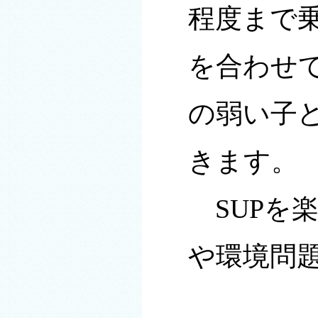
程度まで
を合わせ
の弱い子
きます。
SUPを
や環境問