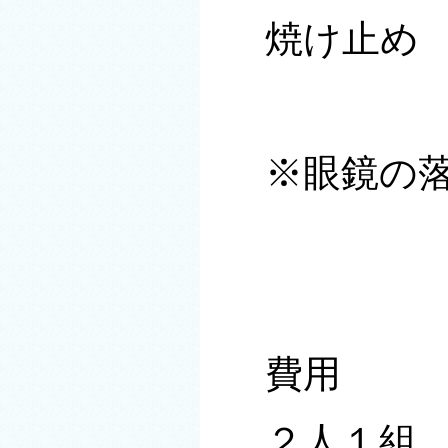
焼け止め
※眼鏡の
費用
２人１組 