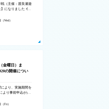
作戦（主催：渡良瀬遊
】になりました 令
遊水地保全・利活用協
た「令和2年度渡良
3日（Wed）
」については、新型コ
防止の観点から【中
加を予定していただ
せんが、ご理解くださ
】令和2年度渡良瀬遊
日 令和3年3月3日
開始） ●会 場 渡良
日（金曜日）ま
20の開催につい
響により、実施期間を
により事前申込が必
日等が異なる場合があ
報については実施団体
日（Fri）
のご理解とご協力をよ