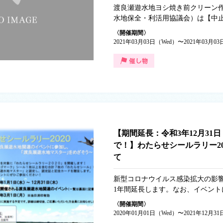
渡良瀬遊水地ヨシ焼き前クリーン
水地保全・利活用協議会）は【中止
和3年3月3日（水曜日）に渡良瀬
〈開催期間〉
議会の主催で実施を予定していまし
2021年03月03日（Wed）〜2021年03月0
瀬遊水地ヨシ焼き前クリーン作戦
ロナウイルスの感染予防及び拡大
止】とさせていただきます。 参
いた皆様には大変申し訳ございま
いますようお願いします。 【中止
水地ヨシ焼き前クリーン作戦 ●実施
（水曜日）14時～（13時30分受付
瀬遊水地内の各作業場所
【期間延長：令和3年12月31
で！】わたらせシールラリー20
て
新型コロナウイルス感染拡大の影
1年間延長します。なお、イベント
要な場合や、実施年によって開催
〈開催期間〉
りますので、各イベントの最新情
2020年01月01日（Wed）〜2021年12月31
のＨＰ等をご確認ください。皆様