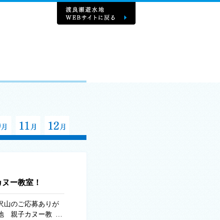
カヌー教室！
沢山のご応募ありが
地 親子カヌー教