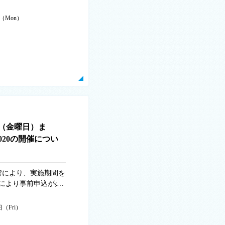
ト形の谷中湖でのび
一見難しそうに見え
日（Mon）
 渡良瀬遊水地カヌ
・安心にカヌーを楽し
ッフが基本からしっ
（土曜日） ※雨天中止
30分～10時30分
1時～12時 体験が終
合場所 渡良瀬遊水
学生と保護者 ※今後
より、栃木県内在住者
す。ご了承ください。
日（金曜日）ま
持ち物 濡れても良い服
20の開催につい
え等 費用 無料 申
2-62-0919）まで
7月1日（木曜日）～
響により、実施期間を
ぞく） また、カヌー
により事前申込が必
意しております！ 時
日等が異なる場合があ
望がございましたらお
報については実施団体
して、それぞれご用
日（Fri）
のご理解とご協力をよ
了承ください。 実