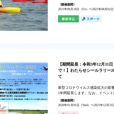
室！」参加者募集のお知らせ ハー
〈開催期間〉
のびとカヌーを体験しませんか？ 
2021年06月18日（Fri）〜2021年08月02
ますが、乗ってみると意外と簡単！
ークラブによる指導のもと、安全
みましょう。 初めての方でもスタ
かり指導します！ 日時 7月31日
【第1回】集合：9時20分 体験：9時
【第2回】集合：10時50分 体験：1
了次第、順次解散となります。 集
地 谷中湖子供広場先湖畔 対象 小
の新型コロナウイルス感染状況に
限定とさせて頂く場合がございま
【期間延長：令和3年12月31
定員 先着28名（各回14名ずつ） 
で！】わたらせシールラリー20
装・靴、タオル、帽子、飲み物、着替
て
込 お電話にて渡良瀬遊水地課（Tel028
お申し込みください。 受付期間は
新型コロナウイルス感染拡大の影
21日（水曜日）です。（土日をの
1年間延長します。なお、イベント
は1人乗りと2人乗りの2種類をご用
要な場合や、実施年によって開催
間帯とカヌーにつきまして、ご希
〈開催期間〉
りますので、各イベントの最新情
伝えください。 ※カヌーにつきま
2020年01月01日（Wed）〜2021年12月31
のＨＰ等をご確認ください。皆様
意できる数に限りがございます。ご