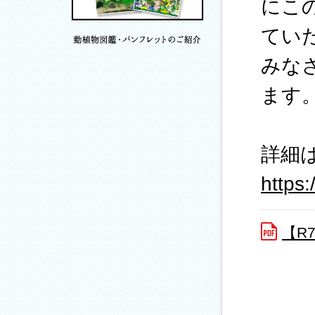
にこ
てい
みな
ます
詳細
https:
【R