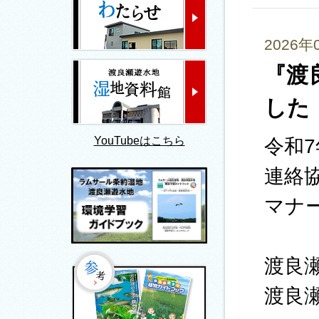
2026年
『渡
した
YouTubeはこちら
令和
連絡
マナ
渡良
渡良